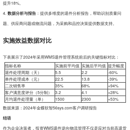
提升18%。
4.
数据分析与报告
：提供多维度的退件分析报告，帮助识别质量问
题、供应商问题或物流问题，为采购和品控决策提供数据支持。
实施效益数据对比
下表展示了2024年采用WMS退件管理系统前后的关键指标对比：
指标名称
实施前平均值
实施后平均值
提升幅度
退件处理周期（天）
5.5
2.2
-60%
单件处理成本（元）
22.5
13.8
-39%
二次销售率
35%
68%
+94%
客户满意度评分（5分制）
3.2
4.1
+28%
月均退件处理量（单）
1500
2300
+53%
数据来源：2024年金蝶软智56sys.com客户调研报告
结语
作为企业决策者，投资WMS退件逆向物流管理不仅是应对当前高退货