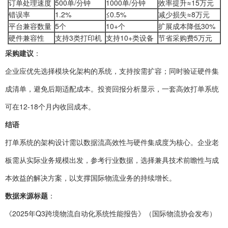
订单处理速度
500单/分钟
1000单/分钟
效率提升≈15万元
错误率
1.2%
≤0.5%
减少损失≈8万元
平台兼容数量
5个
10+个
扩展成本降低30%
硬件兼容性
支持3类打印机
支持10+类设备
节省采购费5万元
采购建议
：
企业应优先选择模块化架构的系统，支持按需扩容；同时验证硬件集
成清单，避免后期适配成本。投资回报分析显示，一套高效打单系统
可在12-18个月内收回成本。
结语
打单系统的架构设计需以数据流高效性与硬件集成度为核心。企业老
板需从实际业务规模出发，参考行业数据，选择兼具技术前瞻性与成
本效益的解决方案，以支撑国际物流业务的持续增长。
数据来源标题
：
《2025年Q3跨境物流自动化系统性能报告》（国际物流协会发布）