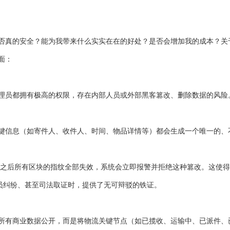
否真的安全？能为我带来什么实实在在的好处？是否会增加我的成本？关
面：
理员都拥有极高的权限，存在内部人员或外部黑客篡改、删除数据的风险
信息（如寄件人、收件人、时间、物品详情等）都会生成一个唯一的、不可
其之后所有区块的指纹全部失效，系统会立即报警并拒绝这种篡改。这使
员纠纷、甚至司法取证时，提供了无可辩驳的铁证。
所有商业数据公开，而是将物流关键节点（如已揽收、运输中、已派件、