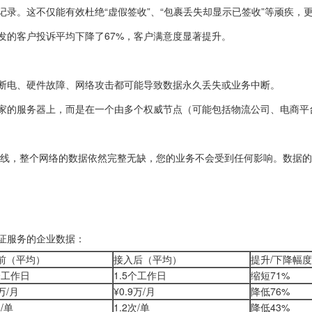
录。这不仅能有效杜绝“虚假签收”、“包裹丢失却显示已签收”等顽疾，
发的客户投诉平均下降了67%，客户满意度显著提升。
断电、硬件故障、网络攻击都可能导致数据永久丢失或业务中断。
家的服务器上，而是在一个由多个权威节点（可能包括物流公司、电商平
离线，整个网络的数据依然完整无缺，您的业务不会受到任何影响。数据
证服务的企业数据：
前（平均）
接入后（平均）
提升/下降幅度
个工作日
1.5个工作日
缩短71%
8万/月
¥0.9万/月
降低76%
次/单
1.2次/单
降低43%