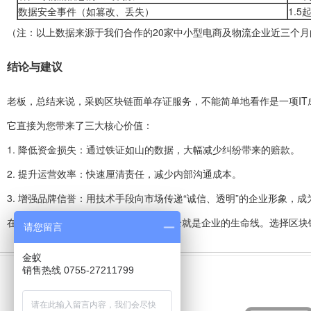
数据安全事件（如篡改、丢失）
1.5
（注：以上数据来源于我们合作的20家中小型电商及物流企业近三个
结论与建议
老板，总结来说，采购区块链面单存证服务，不能简单地看作是一项I
它直接为您带来了三大核心价值：
1. 降低资金损失：通过铁证如山的数据，大幅减少纠纷带来的赔款。
2. 提升运营效率：快速厘清责任，减少内部沟通成本。
3. 增强品牌信誉：用技术手段向市场传递“诚信、透明”的企业形象，
在数字化竞争日益激烈的今天，数据安全就是企业的生命线。选择区块
请您留言
金蚁
上一文章：
销售热线 0755-27211799
什么是打单系统使用成本？