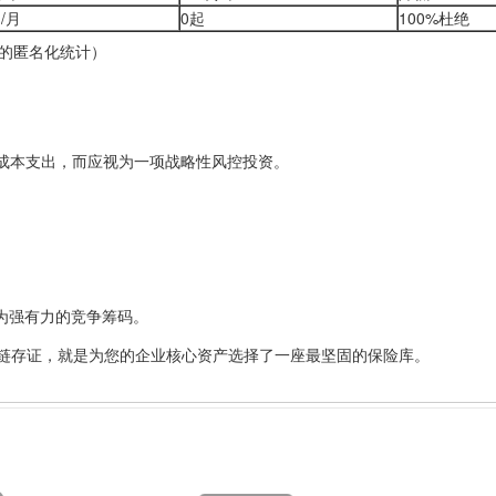
起/月
0起
100%杜绝
月的匿名化统计）
T成本支出，而应视为一项战略性风控投资。
成为强有力的竞争筹码。
链存证，就是为您的企业核心资产选择了一座最坚固的保险库。