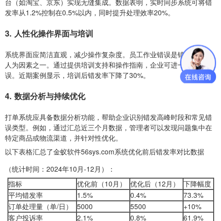
台（如淘宝、京东）实现无缝集成。数据表明，实时同步系统可将错
发率从1.2%控制在0.5%以内，同时提升处理效率20%。
3. 人性化操作界面与培训
系统界面应简洁直观，减少操作复杂度。员工作业错误是错发的主要
人为因素之一。通过提供培训支持和操作指南，企业可进一步降低失
误。近期案例显示，培训后错发率下降了30%。
4. 数据分析与持续优化
打单系统应具备数据分析功能，帮助企业识别错发高峰时段和常见错
误类型。例如，通过汇总近三个月数据，管理者可以发现问题集中在
特定商品或物流渠道，并针对性优化。
以下表格汇总了金蚁软件56sys.com系统优化前后错发率对比数据
（统计时间：2024年10月-12月）：
指标
优化前（10月）
优化后（12月）
下降幅度
平均错发率
1.5%
0.4%
73.3%
订单处理量（单/日）
5000
5500
+10%
客户投诉率
2.1%
0.8%
61.9%