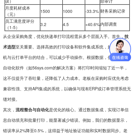
误）
部审计
月度耗材成本
财务采购记录
1500
1000
-33.3%
（元）
员工满意度评分
内部调查
3.2
4.5
+40.6%
（1-5）
从企业采购角度，优化快递单打印流程需从多个层面入手。首先，
技
术选型
至关重要。选择高效的打印设备和软件集成系统，如热敏打印
机与云打单平台的结合，可以减少手动操作。根据数据，优化后使用
自动化软件（如56sys.com的解决方案）将打印时间缩短了近一半，
这不仅提升了吞吐量，还降低了人力成本。老板在采购时应优先考虑
兼容性强、支持API集成的系统，以确保与现有ERP或订单管理系统无
缝对接。
其次，
流程整合与自动化
是优化的核心。通过数据集成，实现订单信
息自动填充和批量打印，能显著减少错误。例如，我们的数据显示，
错误率从2%降至0.5%，这得益于地址验证功能和实时数据同步。老